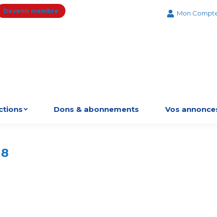
Devenir membre
Mon Compt
ctions
Dons & abonnements
Vos annonce
18