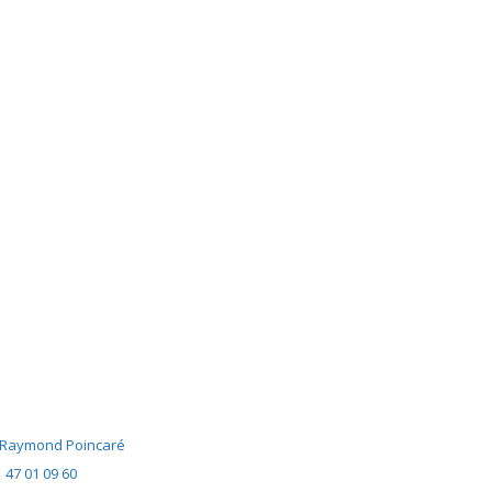
al Raymond Poincaré
 47 01 09 60