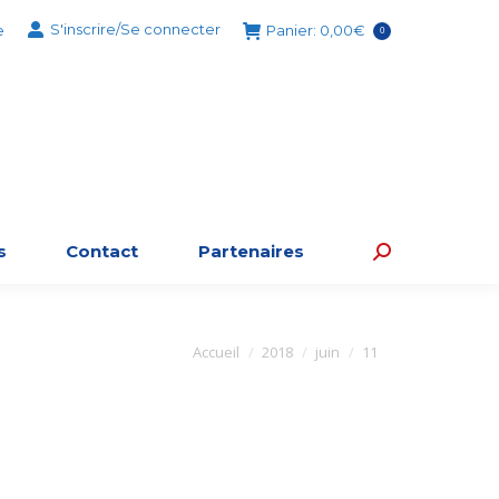
S'inscrire/Se connecter
e
Panier:
0,00
€
0
s
Contact
Partenaires
Recherche
:
Vous êtes ici :
Accueil
2018
juin
11