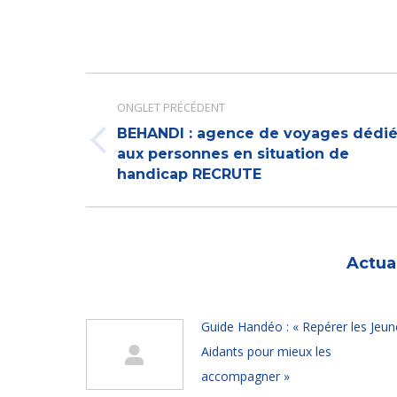
Navigation
de
ONGLET PRÉCÉDENT
commentaire
BEHANDI : agence de voyages dédi
Onglet
aux personnes en situation de
handicap RECRUTE
précédent
Actua
Guide Handéo : « Repérer les Jeun
Aidants pour mieux les
accompagner »