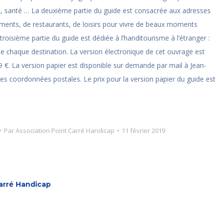
at, santé … La deuxième partie du guide est consacrée aux adresses
ements, de restaurants, de loisirs pour vivre de beaux moments
troisième partie du guide est dédiée à l’handitourisme à l’étranger :
é de chaque destination. La version électronique de cet ouvrage est
99 €. La version papier est disponible sur demande par mail à Jean-
s coordonnées postales. Le prix pour la version papier du guide est
Par
Association Point Carré Handicap
11 février 2019
arré Handicap