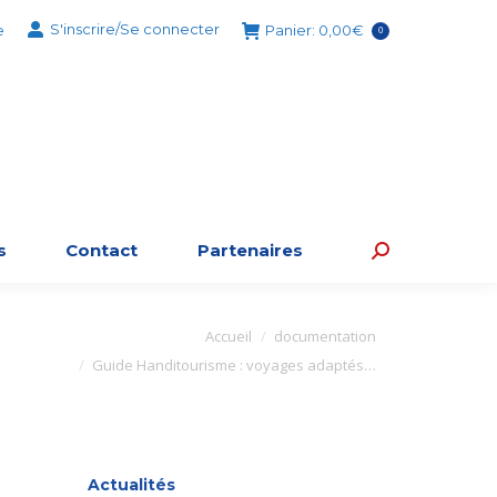
S'inscrire/Se connecter
e
Panier:
0,00
€
0
s
Contact
Partenaires
Recherche
:
s ici :
Accueil
documentation
Guide Handitourisme : voyages adaptés…
Actualités