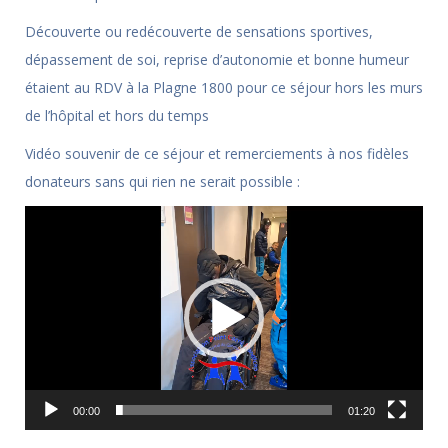
Découverte ou redécouverte de sensations sportives,
dépassement de soi, reprise d’autonomie et bonne humeur
étaient au RDV à la Plagne 1800 pour ce séjour hors les murs
de l’hôpital et hors du temps
Vidéo souvenir de ce séjour et remerciements à nos fidèles
donateurs sans qui rien ne serait possible :
Lecteur
vidéo
00:00
01:20