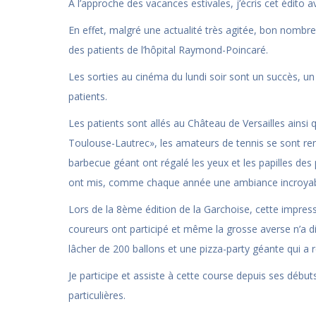
À l’approche des vacances estivales, j’écris cet édito
En effet, malgré une actualité très agitée, bon nomb
des patients de l’hôpital Raymond-Poincaré.
Les sorties au cinéma du lundi soir sont un succès, u
patients.
Les patients sont allés au Château de Versailles ainsi 
Toulouse-Lautrec», les amateurs de tennis se sont rend
barbecue géant ont régalé les yeux et les papilles de
ont mis, comme chaque année une ambiance incroyable e
Lors de la 8ème édition de la Garchoise, cette impres
coureurs ont participé et même la grosse averse n’a di
lâcher de 200 ballons et une pizza-party géante qui a re
Je participe et assiste à cette course depuis ses déb
particulières.