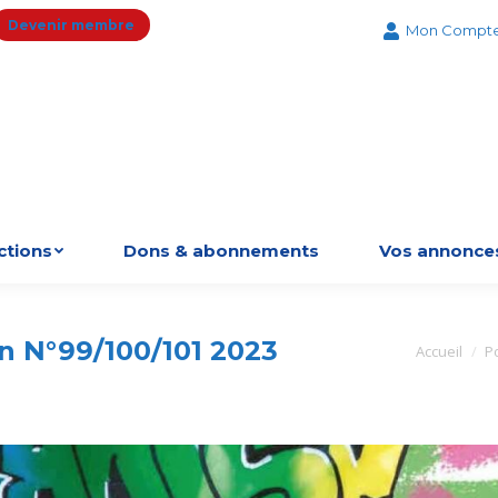
Devenir membre
Mon Compt
ctions
Dons & abonnements
Vos annonce
in N°99/100/101 2023
Vous êtes ici 
Accueil
P