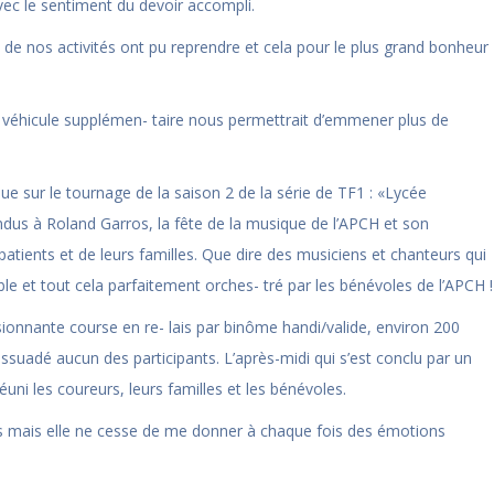
 avec le sentiment du devoir accompli.
re de nos activités ont pu reprendre et cela pour le plus grand bonheur
n véhicule supplémen- taire nous permettrait d’emmener plus de
que sur le tournage de la saison 2 de la série de TF1 : «Lycée
us à Roland Garros, la fête de la musique de l’APCH et son
s patients et de leurs familles. Que dire des musiciens et chanteurs qui
t tout cela parfaitement orches- tré par les bénévoles de l’APCH !
sionnante course en re- lais par binôme handi/valide, environ 200
ssuadé aucun des participants. L’après-midi qui s’est conclu par un
́uni les coureurs, leurs familles et les bénévoles.
uts mais elle ne cesse de me donner à chaque fois des émotions