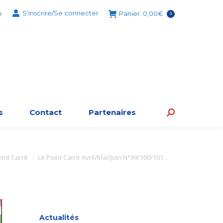
S'inscrire/Se connecter
e
Panier:
0,00
€
0
s
Contact
Partenaires
Recherche
:
:
oint Carré
Le Point Carré Avril/Mai/Juin N°99/100/101…
Actualités