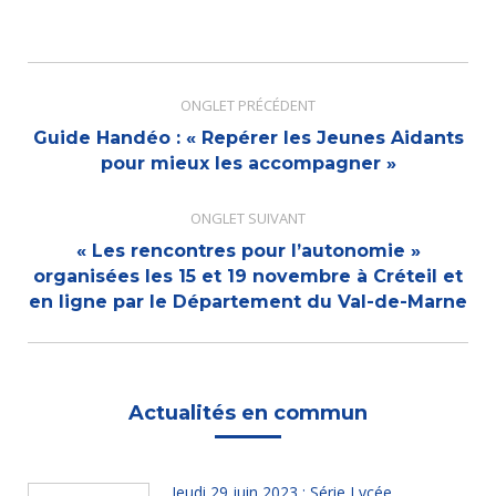
Navigation
de
ONGLET PRÉCÉDENT
commentaire
Guide Handéo : « Repérer les Jeunes Aidants
Onglet
pour mieux les accompagner »
précédent
ONGLET SUIVANT
« Les rencontres pour l’autonomie »
Onglet
organisées les 15 et 19 novembre à Créteil et
en ligne par le Département du Val-de-Marne
suivant
Actualités en commun
Jeudi 29 juin 2023 : Série Lycée