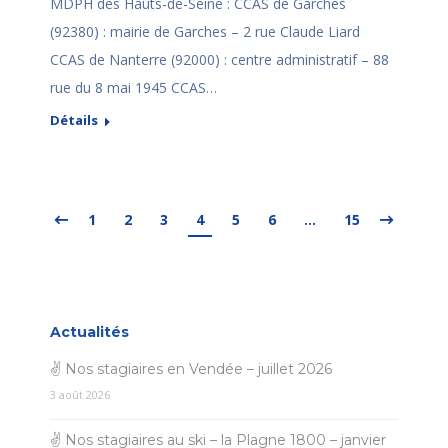
MDPH des Hauts-de-Seine : CCAS de Garches
(92380) : mairie de Garches – 2 rue Claude Liard
CCAS de Nanterre (92000) : centre administratif – 88
rue du 8 mai 1945 CCAS…
Détails
1
2
3
4
5
6
…
15
Actualités
✌ Nos stagiaires en Vendée – juillet 2026
3 août 2026
✌ Nos stagiaires au ski – la Plagne 1800 – janvier